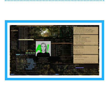
2026-05-12
Sergius
SARBS
ist ein Shell-Skript, das
ein voll funktionsfähiges, auf
einem Auto-Tiling-Fenstermanager