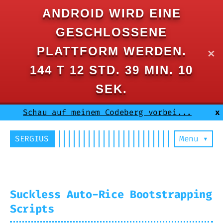
ANDROID WIRD EINE
GESCHLOSSENE
PLATTFORM WERDEN.
✕
144 T 12 STD. 39 MIN. 10
SEK.
Schau auf meinem Codeberg vorbei...
x
SERGIUS
Menu ▾
Suckless Auto-Rice Bootstrapping
Scripts