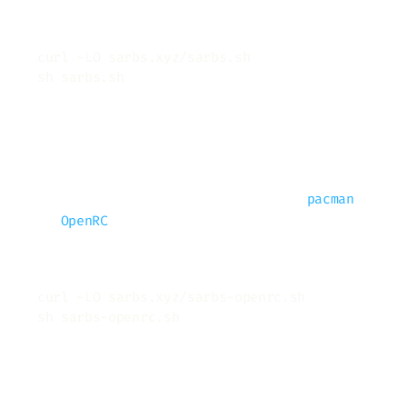
Copy
curl
sh
Für Artix Linux (OpenRC)
Für Artix Linux oder andere auf
pacman
und
basierende Derivate:
OpenRC
Copy
curl
sh
Das Skript fragt nach den gewünschten